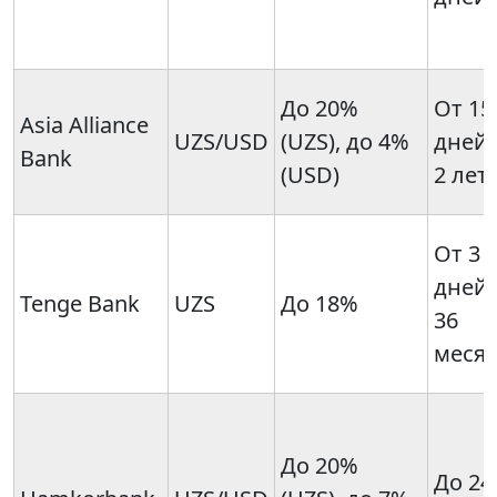
До 20%
От 15
Asia Alliance
UZS/USD
(UZS), до 4%
дней 
Bank
(USD)
2 лет
От 3
дней 
Tenge Bank
UZS
До 18%
36
меся
До 20%
До 24