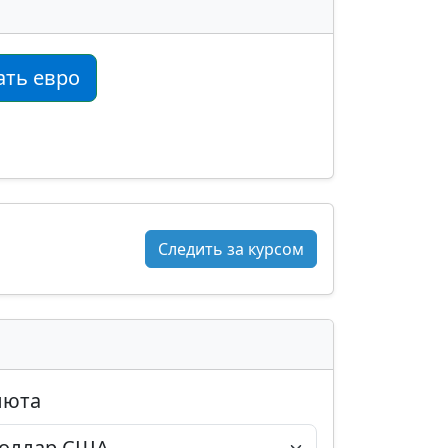
ать евро
Следить за курсом
люта