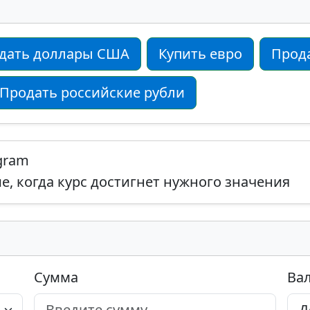
дать доллары США
Купить евро
Прод
Продать российские рубли
egram
, когда курс достигнет нужного значения
Сумма
Ва