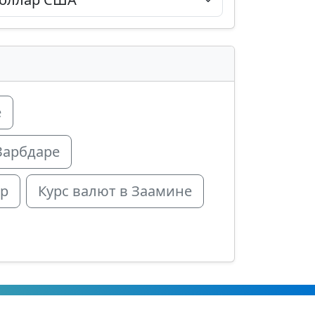
е
Зарбдаре
ар
Курс валют в Заамине