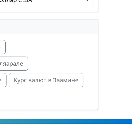
е
лляарале
е
Курс валют в Заамине