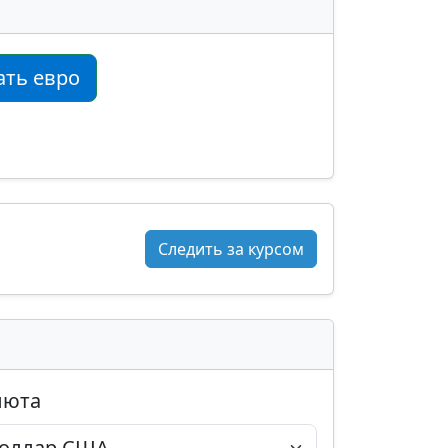
ать евро
Следить за курсом
люта