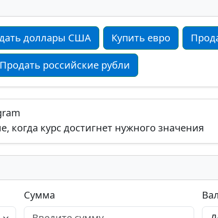
дать доллары США
Купить евро
Прод
Продать российские рубли
egram
, когда курс достигнет нужного значения
Сумма
Ва